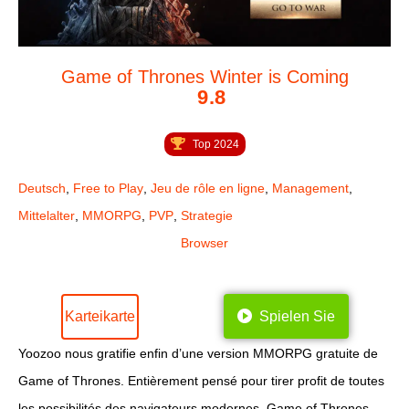
Game of Thrones Winter is Coming
9.8
Top 2024
Deutsch
,
Free to Play
,
Jeu de rôle en ligne
,
Management
,
Mittelalter
,
MMORPG
,
PVP
,
Strategie
Browser
Karteikarte
Spielen Sie
Yoozoo nous gratifie enfin d’une version MMORPG gratuite de
Game of Thrones. Entièrement pensé pour tirer profit de toutes
les possibilités des navigateurs modernes, Game of Thrones