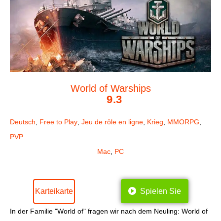
World of Warships
9.3
Deutsch
,
Free to Play
,
Jeu de rôle en ligne
,
Krieg
,
MMORPG
,
PVP
Mac
,
PC
Karteikarte
Spielen Sie
In der Familie "World of" fragen wir nach dem Neuling: World of