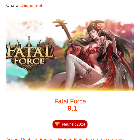
Chara...
Siehe mehr
Fatal Force
9.1
Neuheit 2024
Action
,
Deutsch
,
Fantasy
,
Free to Play
,
Jeu de rôle en ligne
,