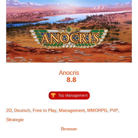
Anocris
8.8
Top Management
2D
,
Deutsch
,
Free to Play
,
Management
,
MMORPG
,
PVP
,
Strategie
Browser