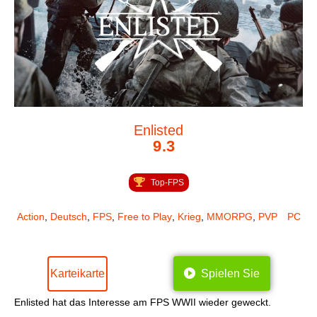
Enlisted
9.3
Top-FPS
Action
,
Deutsch
,
FPS
,
Free to Play
,
Krieg
,
MMORPG
,
PVP
PC
Karteikarte
Spielen Sie
Enlisted hat das Interesse am FPS WWII wieder geweckt.