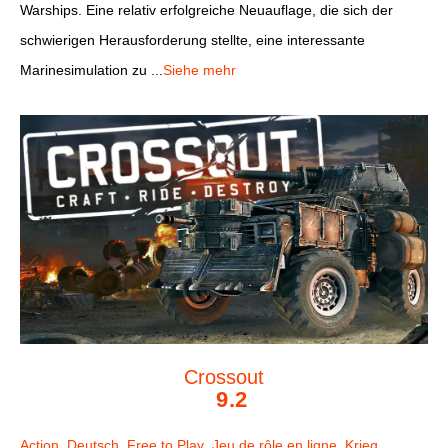
Warships. Eine relativ erfolgreiche Neuauflage, die sich der
schwierigen Herausforderung stellte, eine interessante
Marinesimulation zu ...
Siehe mehr
Crossout
9.2
Action
,
Deutsch
,
Free to Play
,
Jeu de rôle en ligne
,
Krieg
,