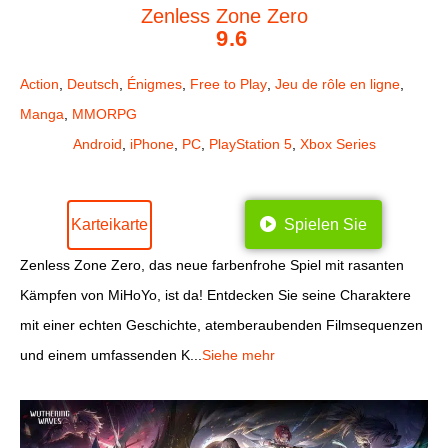
Zenless Zone Zero
9.6
Action
,
Deutsch
,
Énigmes
,
Free to Play
,
Jeu de rôle en ligne
,
Manga
,
MMORPG
Android
,
iPhone
,
PC
,
PlayStation 5
,
Xbox Series
Karteikarte
Spielen Sie
Zenless Zone Zero, das neue farbenfrohe Spiel mit rasanten
Kämpfen von MiHoYo, ist da! Entdecken Sie seine Charaktere
mit einer echten Geschichte, atemberaubenden Filmsequenzen
und einem umfassenden K...
Siehe mehr