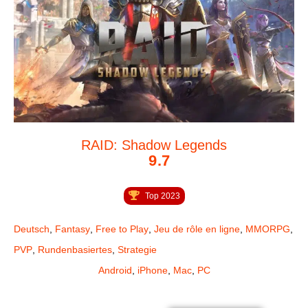
RAID: Shadow Legends
9.7
Top 2023
Deutsch
,
Fantasy
,
Free to Play
,
Jeu de rôle en ligne
,
MMORPG
,
PVP
,
Rundenbasiertes
,
Strategie
Android
,
iPhone
,
Mac
,
PC