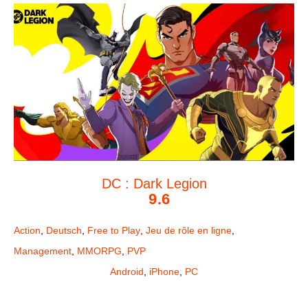
DC : Dark Legion
9.6
Action
,
Deutsch
,
Free to Play
,
Jeu de rôle en ligne
,
Management
,
MMORPG
,
PVP
Android
,
iPhone
,
PC