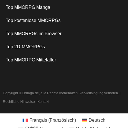
Top MMORPG Manga
Top kostenlose MMORPGs
Top MMORPGs im Browser
Top 2D-MMORPGs
Top MMORPG Mittelalter
Copyright © Druaga.de, alle Rechte vorbehalten. Vervielfältigung verboten. |
Rechtliche Hinweise
|
Kontakt
Français
(
Französisch
)
Deutsch